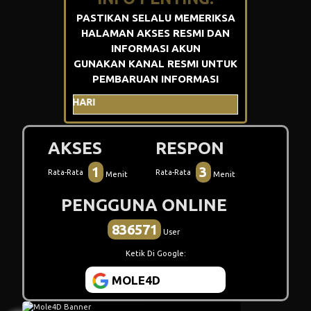
PASTIKAN SELALU MEMERIKSA
HALAMAN AKSES RESMI DAN
INFORMASI AKUN
GUNAKAN KANAL RESMI UNTUK
PEMBARUAN INFORMASI
IA SETIAP HARI
AKSES
RESPON
1
3
Rata-Rata
Rata-Rata
Menit
Menit
PENGGUNA ONLINE
836571
User
Ketik Di Google:
MOLE4D
© 2015 - 2026 Copyright MOLE4D.