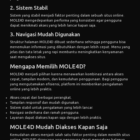
2. Sistem Stabil
Sistem yang stabil menjadi faktor penting dalam sebuah situs online.
MOLE4D mengedepankan performa yang konsisten agar pengguna
dapat menikmati akses yang lebih lancar kapan saja.
3. Navigasi Mudah Digunakan
Struktur halaman MOLE4D dibuat sederhana sehingga pengguna bisa
menemukan informasi yang dibutuhkan dengan lebih cepat. Menu yang
jelas dan tata letak yang rapi membantu meningkatkan kenyamanan
saat mengakses situs.
Mengapa Memilih MOLE4D?
MOLE4D menjadi pilihan karena menawarkan kombinasi antara akses
cepat, tampilan modern, dan kemudahan penggunaan. Bagi pengguna
yang mengutamakan efisiensi, platform ini memberikan pengalaman
online yang lebih praktis.
Akses cepat dari berbagai perangkat.
Tampilan responsif dan mudah digunakan.
Sistem stabil untuk pengalaman yang lebih lancar.
Navigasi sederhana dan ramah pengguna.
Layanan dapat diakses kapan saja dengan lebih praktis.
MOLE4D Mudah Diakses Kapan Saja
Kemudahan akses menjadi salah satu faktor penting dalam memilih situs