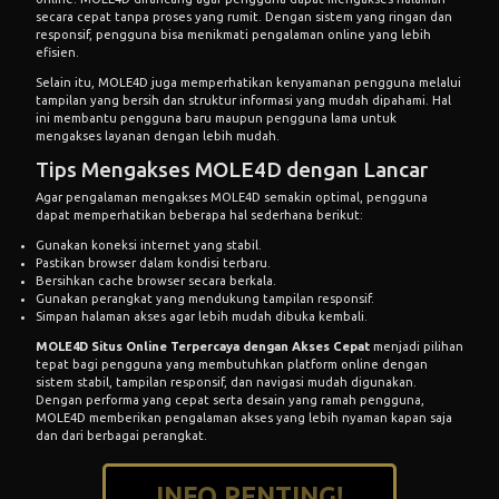
online. MOLE4D dirancang agar pengguna dapat mengakses halaman
secara cepat tanpa proses yang rumit. Dengan sistem yang ringan dan
responsif, pengguna bisa menikmati pengalaman online yang lebih
efisien.
Selain itu, MOLE4D juga memperhatikan kenyamanan pengguna melalui
tampilan yang bersih dan struktur informasi yang mudah dipahami. Hal
ini membantu pengguna baru maupun pengguna lama untuk
mengakses layanan dengan lebih mudah.
Tips Mengakses MOLE4D dengan Lancar
Agar pengalaman mengakses MOLE4D semakin optimal, pengguna
dapat memperhatikan beberapa hal sederhana berikut:
Gunakan koneksi internet yang stabil.
Pastikan browser dalam kondisi terbaru.
Bersihkan cache browser secara berkala.
Gunakan perangkat yang mendukung tampilan responsif.
Simpan halaman akses agar lebih mudah dibuka kembali.
MOLE4D Situs Online Terpercaya dengan Akses Cepat
menjadi pilihan
tepat bagi pengguna yang membutuhkan platform online dengan
sistem stabil, tampilan responsif, dan navigasi mudah digunakan.
Dengan performa yang cepat serta desain yang ramah pengguna,
MOLE4D memberikan pengalaman akses yang lebih nyaman kapan saja
dan dari berbagai perangkat.
INFO PENTING!