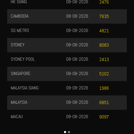
HK SIANG
08-08-2026
H
2476
CAMBODIA
08-08-2026
T
7635
SG METRO
08-08-2026
T
4821
SYDNEY
08-08-2026
T
8083
SYDNEY POOL
08-08-2026
T
2413
SINGAPORE
08-08-2026
T
5102
MALAYSIA SIANG
08-08-2026
1986
MALAYSIA
08-08-2026
6851
MACAU
08-08-2026
9097