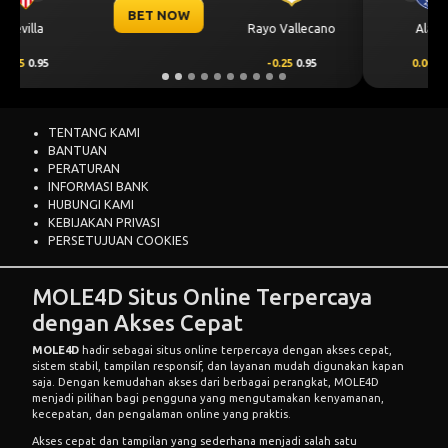
BET NOW
o
Alaves
Getafe
0.00
0.62
0.00
-0.72
TENTANG KAMI
BANTUAN
PERATURAN
INFORMASI BANK
HUBUNGI KAMI
KEBIJAKAN PRIVASI
PERSETUJUAN COOKIES
MOLE4D Situs Online Terpercaya
dengan Akses Cepat
MOLE4D
hadir sebagai situs online terpercaya dengan akses cepat,
sistem stabil, tampilan responsif, dan layanan mudah digunakan kapan
saja. Dengan kemudahan akses dari berbagai perangkat, MOLE4D
menjadi pilihan bagi pengguna yang mengutamakan kenyamanan,
kecepatan, dan pengalaman online yang praktis.
Akses cepat dan tampilan yang sederhana menjadi salah satu