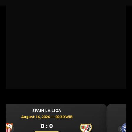
SPAIN LA LIGA
August 16, 2026 — 00:30 WIB
0 : 0
Previous
Next