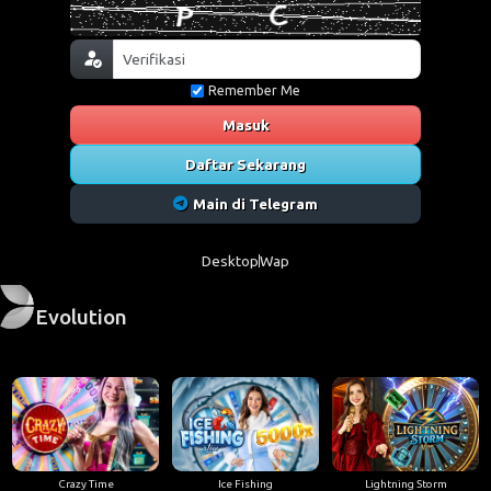
Remember Me
Masuk
Daftar Sekarang
Main di Telegram
Desktop
Wap
Evolution
Crazy Time
Ice Fishing
Lightning Storm