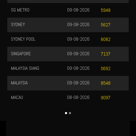
SG METRO
09-08-2026
TOT
5948
SYDNEY
09-08-2026
TOT
5627
SYDNEY POOL
09-08-2026
TOT
8082
SINGAPORE
09-08-2026
TOT
7137
MALAYSIA SIANG
09-08-2026
0692
MALAYSIA
09-08-2026
8548
MACAU
08-08-2026
9097