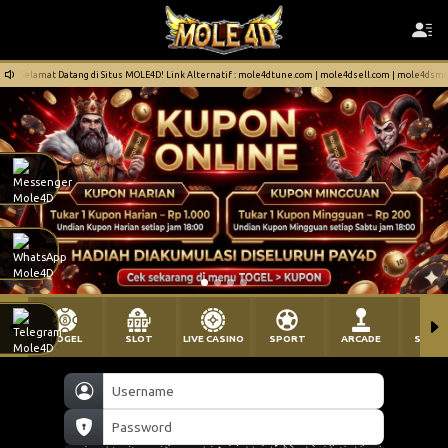
Selamat Datang di Situs MOLE4D! Link Alternatif : mole4dtune.com | mole4dsell.com | mole4dsm
TOGEL
SLOT
LIVE CASINO
SPORT
ARCADE
SABU