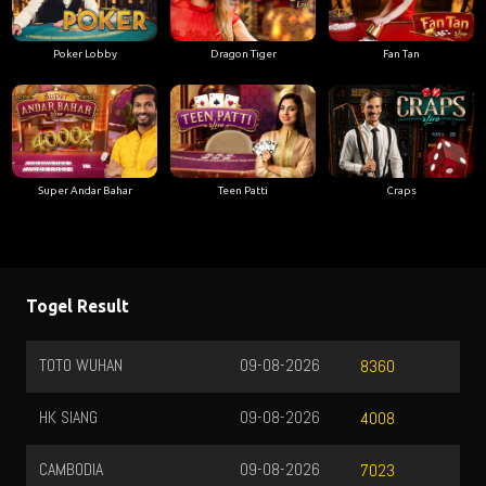
Poker Lobby
Dragon Tiger
Fan Tan
Super Andar Bahar
Teen Patti
Craps
Togel Result
TOTO WUHAN
09-08-2026
QAT
8360
HK SIANG
09-08-2026
HON
4008
CAMBODIA
09-08-2026
TOT
7023