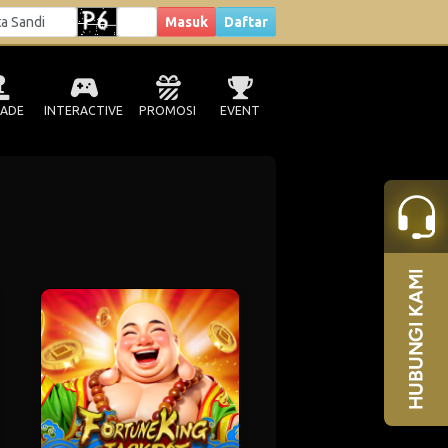
Masuk
Daftar
ADE
INTERACTIVE
PROMOSI
EVENT