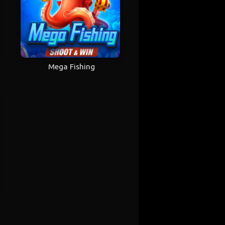
Mega Fishing