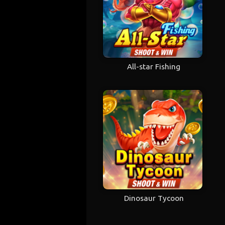
All-star Fishing
Dinosaur Tycoon