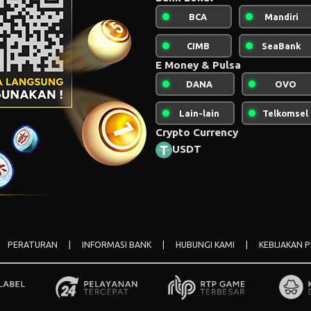
BCA
Mandiri
CIMB
SeaBank
E Money & Pulsa
DANA
OVO
Lain-lain
Telkomsel
Crypto Currency
USDT
PERATURAN
|
INFORMASI BANK
|
HUBUNGI KAMI
|
KEBIJAKAN P