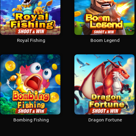
Royal Fishing
Boom Legend
Bombing Fishing
Dragon Fortune