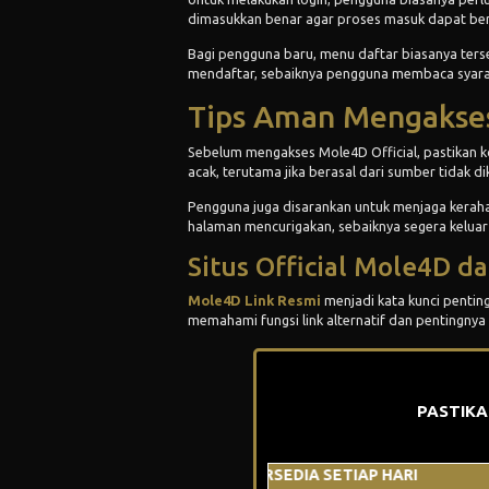
dimasukkan benar agar proses masuk dapat berj
Bagi pengguna baru, menu daftar biasanya ter
mendaftar, sebaiknya pengguna membaca syarat
Tips Aman Mengakse
Sebelum mengakses Mole4D Official, pastikan ko
acak, terutama jika berasal dari sumber tidak di
Pengguna juga disarankan untuk menjaga keraha
halaman mencurigakan, sebaiknya segera keluar 
Situs Official Mole4D da
Mole4D Link Resmi
menjadi kata kunci penting
memahami fungsi link alternatif dan pentingny
PASTIKA
INFORMASI RESMI TERSEDIA SETIAP HARI