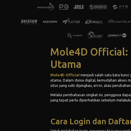
Mole4D Official: 
Utama
Mole4D Official
menjadi salah satu kata kunci 
utama. Dalam dunia digital, kemudahan akses m
situs yang sulit dijangkau, error, atau perubaha
Melalui pembahasan singkat ini, pengguna dapa
yang tepat perlu diperhatikan sebelum melakuka
Cara Login dan Dafta
Untuk melakukan login, pengguna biasanya per