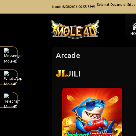
Selamat Datang di Situs
Kamis 6/08/2026 00:55:56
HO
Arcade
JILI