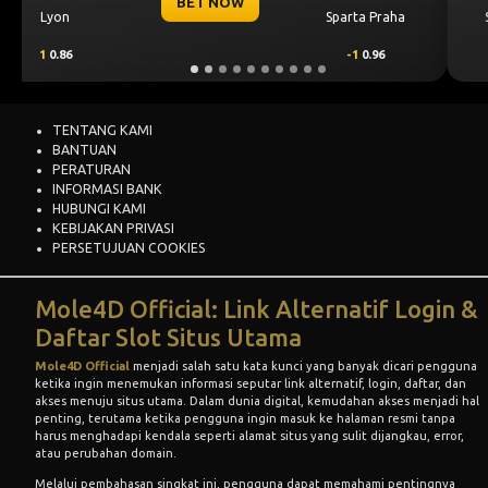
BET NOW
rta Praha
SK Sturm Graz
Fene
-1
0.96
-0.5
0.95
0.5
TENTANG KAMI
BANTUAN
PERATURAN
INFORMASI BANK
HUBUNGI KAMI
KEBIJAKAN PRIVASI
PERSETUJUAN COOKIES
Mole4D Official: Link Alternatif Login &
Daftar Slot Situs Utama
Mole4D Official
menjadi salah satu kata kunci yang banyak dicari pengguna
ketika ingin menemukan informasi seputar link alternatif, login, daftar, dan
akses menuju situs utama. Dalam dunia digital, kemudahan akses menjadi hal
penting, terutama ketika pengguna ingin masuk ke halaman resmi tanpa
harus menghadapi kendala seperti alamat situs yang sulit dijangkau, error,
atau perubahan domain.
Melalui pembahasan singkat ini, pengguna dapat memahami pentingnya