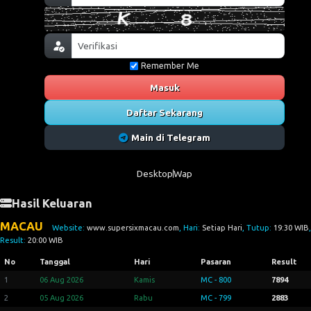
Remember Me
Masuk
Daftar Sekarang
Main di Telegram
Desktop
Wap
Hasil Keluaran
MACAU
Website:
www.supersixmacau.com
, Hari:
Setiap Hari
, Tutup:
19:30 WIB
,
Result:
20:00 WIB
No
Tanggal
Hari
Pasaran
Result
1
06 Aug 2026
Kamis
MC - 800
7894
2
05 Aug 2026
Rabu
MC - 799
2883