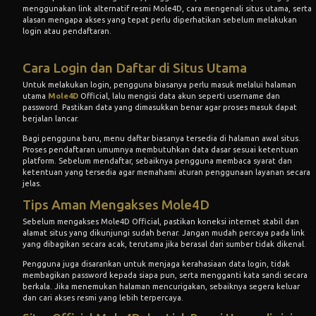
menggunakan link alternatif resmi Mole4D, cara mengenali situs utama, serta
alasan mengapa akses yang tepat perlu diperhatikan sebelum melakukan
login atau pendaftaran.
Cara Login dan Daftar di Situs Utama
Untuk melakukan login, pengguna biasanya perlu masuk melalui halaman
utama
Mole4D
Official, lalu mengisi data akun seperti username dan
password. Pastikan data yang dimasukkan benar agar proses masuk dapat
berjalan lancar.
Bagi pengguna baru, menu daftar biasanya tersedia di halaman awal situs.
Proses pendaftaran umumnya membutuhkan data dasar sesuai ketentuan
platform. Sebelum mendaftar, sebaiknya pengguna membaca syarat dan
ketentuan yang tersedia agar memahami aturan penggunaan layanan secara
jelas.
Tips Aman Mengakses Mole4D
Sebelum mengakses Mole4D Official, pastikan koneksi internet stabil dan
alamat situs yang dikunjungi sudah benar. Jangan mudah percaya pada link
yang dibagikan secara acak, terutama jika berasal dari sumber tidak dikenal.
Pengguna juga disarankan untuk menjaga kerahasiaan data login, tidak
membagikan password kepada siapa pun, serta mengganti kata sandi secara
berkala. Jika menemukan halaman mencurigakan, sebaiknya segera keluar
dan cari akses resmi yang lebih terpercaya.