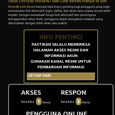
Situs Official Mole4D dan Link Resmi Hanya di sini
Mole4D Link Resmi
menjadi kata kunci penting bagi pengguna yang ingin
menemukan link alternatif, login, daftar, dan akses situs utama secara lebih
mudah. Dengan memahami fungsi link alternatif dan pentingnya
menggunakan situs resmi, pengguna dapat mengakses halaman yang
dibutuhkan dengan lebih aman dan praktis.
INFO PENTING!
PASTIKAN SELALU MEMERIKSA
HALAMAN AKSES RESMI DAN
INFORMASI AKUN
GUNAKAN KANAL RESMI UNTUK
PEMBARUAN INFORMASI
MI TERSEDIA SETIAP HARI
AKSES
RESPON
1
3
Rata-Rata
Rata-Rata
Menit
Menit
PENGGUNA ONLINE