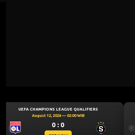
S
UEFA CHAMPIONS LEAGUE QUALIFIERS
August 12, 2026 — 01:30 WIB
0 : 0
Previous
Ne