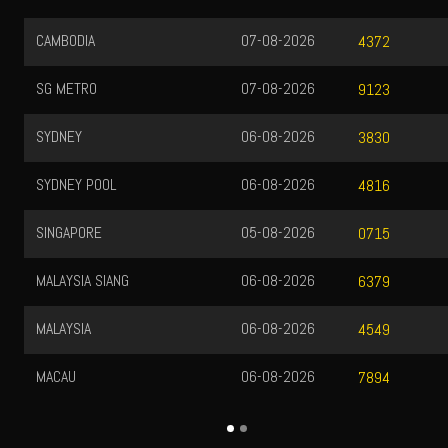
CAMBODIA
07-08-2026
4372
SG METRO
07-08-2026
9123
SYDNEY
06-08-2026
3830
SYDNEY POOL
06-08-2026
4816
SINGAPORE
05-08-2026
0715
MALAYSIA SIANG
06-08-2026
6379
MALAYSIA
06-08-2026
4549
MACAU
06-08-2026
7894