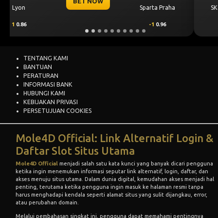
BET NOW
aha
SK Sturm Graz
Fenerbahce
-0.5
0.95
0.5
0.87
TENTANG KAMI
BANTUAN
PERATURAN
INFORMASI BANK
HUBUNGI KAMI
KEBIJAKAN PRIVASI
PERSETUJUAN COOKIES
Mole4D Official: Link Alternatif Login &
Daftar Slot Situs Utama
Mole4D Official
menjadi salah satu kata kunci yang banyak dicari pengguna
ketika ingin menemukan informasi seputar link alternatif, login, daftar, dan
akses menuju situs utama. Dalam dunia digital, kemudahan akses menjadi hal
penting, terutama ketika pengguna ingin masuk ke halaman resmi tanpa
harus menghadapi kendala seperti alamat situs yang sulit dijangkau, error,
atau perubahan domain.
Melalui pembahasan singkat ini, pengguna dapat memahami pentingnya