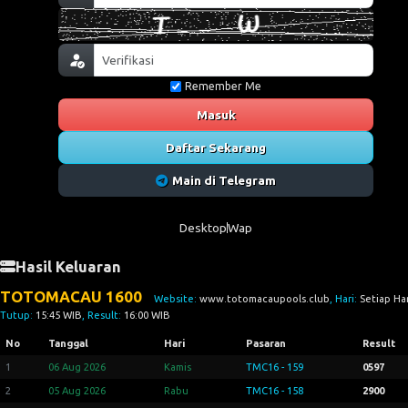
Remember Me
Masuk
Daftar Sekarang
Main di Telegram
Desktop
Wap
Hasil Keluaran
TOTOMACAU 1600
Website:
www.totomacaupools.club
, Hari:
Setiap Har
Tutup:
15:45 WIB
, Result:
16:00 WIB
No
Tanggal
Hari
Pasaran
Result
1
06 Aug 2026
Kamis
TMC16 - 159
0597
2
05 Aug 2026
Rabu
TMC16 - 158
2900