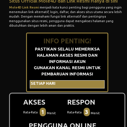
Situs Official Mole4D dan Link Resmi Hanya di sini
Mole4D Link Resmi
menjadi kata kunci penting bagi pengguna yang ingin
menemukan link alternatif, login, daftar, dan akses situs utama secara lebih
mudah. Dengan memahami fungsi link alternatif dan pentingnya
menggunakan situs resmi, pengguna dapat mengakses halaman yang
dibutuhkan dengan lebih aman dan praktis.
INFO PENTING!
PASTIKAN SELALU MEMERIKSA
HALAMAN AKSES RESMI DAN
INFORMASI AKUN
GUNAKAN KANAL RESMI UNTUK
PEMBARUAN INFORMASI
I TERSEDIA SETIAP HARI
AKSES
RESPON
1
3
Rata-Rata
Rata-Rata
Menit
Menit
PENGGUNA ONLINE