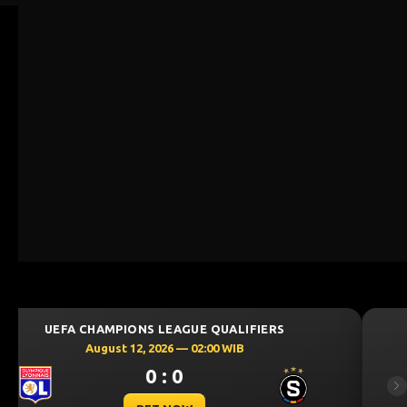
UEFA CHAMPIONS LEAGUE QUALIFIERS
August 12, 2026 — 01:30 WIB
0 : 0
Previous
Ne