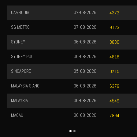
CAMBODIA
07-08-2026
4372
SG METRO
07-08-2026
9123
SYDNEY
06-08-2026
3830
SYDNEY POOL
06-08-2026
4816
SINGAPORE
05-08-2026
0715
MALAYSIA SIANG
06-08-2026
6379
MALAYSIA
06-08-2026
4549
MACAU
06-08-2026
7894