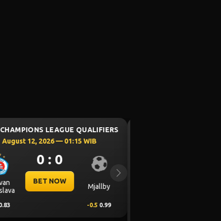
7/8/2026
OTBALL F24 ELITE CLUB FRIENDLY
August 8, 2026 — 01:00 WIB
0 : 0
Next
BET NOW
e-
e-Chelsea
hester
ited
0
0.00
0.00
0.00