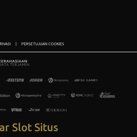
RIVASI
|
PERSETUJUAN COOKIES
ar Slot Situs