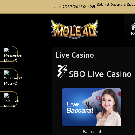
Selamat Datang di Situ
Jumat 7/08/2026 18:04:50
HO
Live Casino
SBO Live Casino
Baccarat