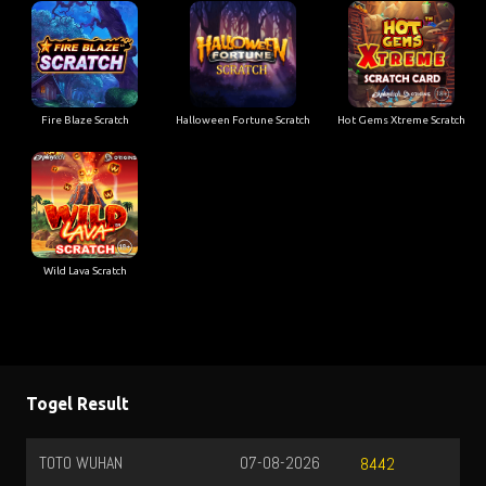
Fire Blaze Scratch
Halloween Fortune Scratch
Hot Gems Xtreme Scratch
Wild Lava Scratch
Togel Result
TOTO WUHAN
07-08-2026
QATAR
8442