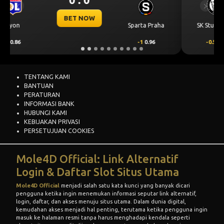
0 : 0
Previous
Next
BET NOW
SK Sturm Graz
Fenerbahce
-0.5
0.95
0.5
0.87
TENTANG KAMI
BANTUAN
PERATURAN
INFORMASI BANK
HUBUNGI KAMI
KEBIJAKAN PRIVASI
PERSETUJUAN COOKIES
Mole4D Official: Link Alternatif
Login & Daftar Slot Situs Utama
Mole4D Official
menjadi salah satu kata kunci yang banyak dicari
pengguna ketika ingin menemukan informasi seputar link alternatif,
login, daftar, dan akses menuju situs utama. Dalam dunia digital,
kemudahan akses menjadi hal penting, terutama ketika pengguna ingin
masuk ke halaman resmi tanpa harus menghadapi kendala seperti