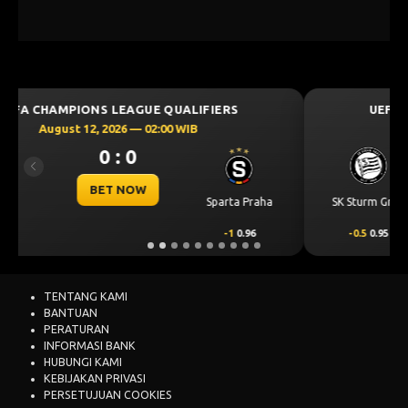
UEFA CHAMPIONS LEAGUE QUALIFIERS
August 12, 2026 — 01:30 WIB
0 : 0
Previous
Next
BET NOW
SK Sturm Graz
Fenerbahce
-0.5
0.95
0.5
0.87
TENTANG KAMI
BANTUAN
PERATURAN
INFORMASI BANK
HUBUNGI KAMI
KEBIJAKAN PRIVASI
PERSETUJUAN COOKIES