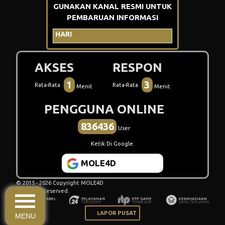
GUNAKAN KANAL RESMI UNTUK
PEMBARUAN INFORMASI
DIA SETIAP HARI
AKSES
RESPON
1
3
Rata-Rata
Rata-Rata
Menit
Menit
PENGGUNA ONLINE
836436
User
Ketik Di Google:
MOLE4D
© 2015 - 2026 Copyright MOLE4D.
All Rights Reserved.
LAPOR PUSAT
MENU