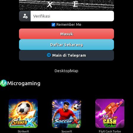
Remember Me
Masuk
Daftar Sekarang
Main di Telegram
Desktop
Wap
Microgaming
StrikerX
SoccerX
FlyX Cash Turbo