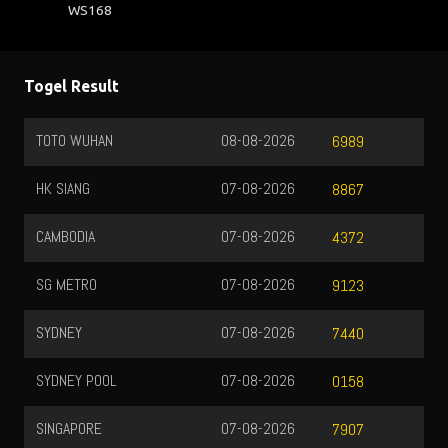
WS168
Togel Result
TOTO WUHAN
08-08-2026
Q
6989
HK SIANG
07-08-2026
H
8867
CAMBODIA
07-08-2026
T
4372
SG METRO
07-08-2026
T
9123
SYDNEY
07-08-2026
T
7440
SYDNEY POOL
07-08-2026
T
0158
SINGAPORE
07-08-2026
T
7907