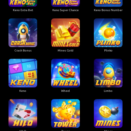
Keno Extra Bet
Keno Super Chance
Keno Bonus Number
Crash Bonus
Mines Gold
Plinko
Keno
Wheel
Limbo