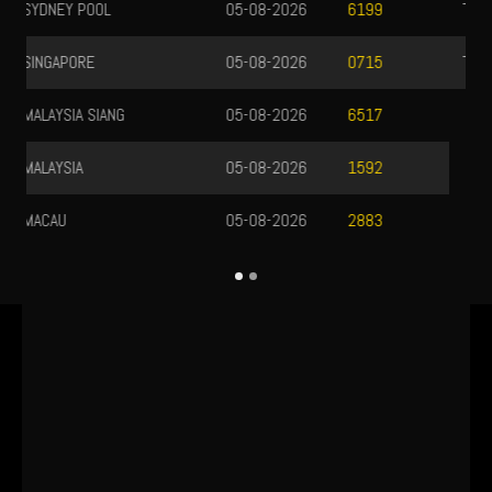
TOTOMACAU 1900
05-08-2026
9401
TOTOMACAU 2200
05-08-2026
0991