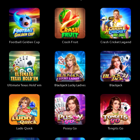
Football Golden Cup
Crash Fruit
Crash Cricket Legend
Ultimate Texas Hold'em
Blackjack Lucky Ladies
Blackjack
Ludo Quick
Pusoy Go
Tongits Go