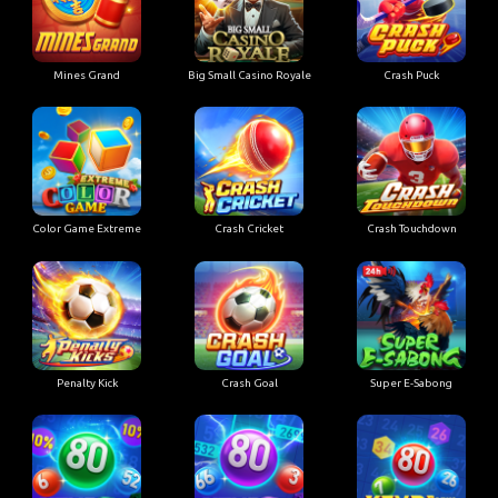
Mines Grand
Big Small Casino Royale
Crash Puck
Color Game Extreme
Crash Cricket
Crash Touchdown
Penalty Kick
Crash Goal
Super E-Sabong