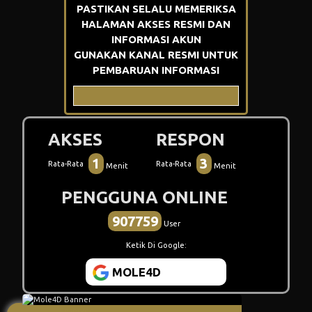
PASTIKAN SELALU MEMERIKSA
HALAMAN AKSES RESMI DAN
INFORMASI AKUN
GUNAKAN KANAL RESMI UNTUK
PEMBARUAN INFORMASI
INFORMASI RESMI TERSE
AKSES
RESPON
1
3
Rata-Rata
Rata-Rata
Menit
Menit
PENGGUNA ONLINE
907759
User
Ketik Di Google:
MOLE4D
© 2015 - 2026 Copyright MOLE4D.
All Rights Reserved.