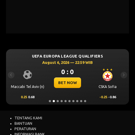
UEFA EUROPA LEAGUE QUALIFIERS
August 6, 2026 — 22:59 WIB
0 : 0
Previous
Next
BET NOW
Maccabi Tel Aviv (n)
CSKA Sofia
0.25
0.68
-0.25
-0.86
TENTANG KAMI
BANTUAN
PERATURAN
INFORMASI BANK