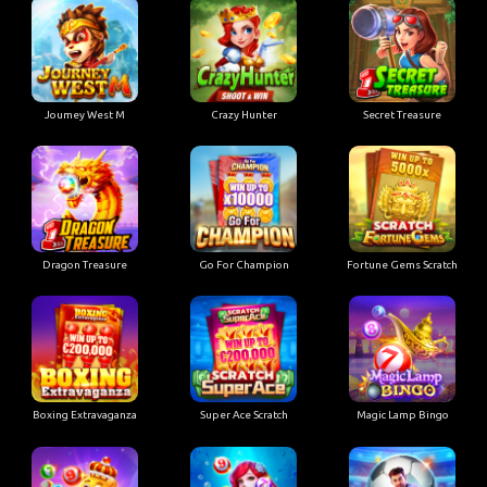
Joumey West M
Crazy Hunter
Secret Treasure
Dragon Treasure
Go For Champion
Fortune Gems Scratch
Boxing Extravaganza
Super Ace Scratch
Magic Lamp Bingo