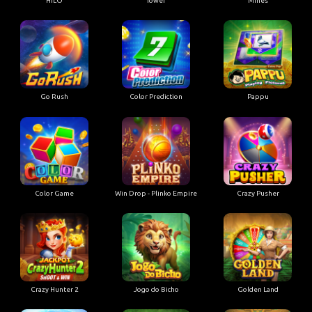
HILO
Tower
Mines
Go Rush
Color Prediction
Pappu
Color Game
Win Drop - Plinko Empire
Crazy Pusher
Crazy Hunter 2
Jogo do Bicho
Golden Land