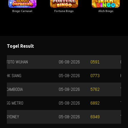
Bingo Carnaval
Fortune Bingo
iRich Bingo
Togel Result
QATAR
05-08-2026
5930
HONGKONG
05-08-2026
4245
TOTOMACAU 0000
06-08-2026
2153
TOTOMACAU 1300
05-08-2026
0629
TOTOMACAU 1600
05-08-2026
2900